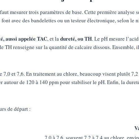
l faut mesurer trois paramètres de base. Cette première analyse 
e font avec des bandelettes ou un testeur électronique, selon le 
té, aussi appelée TAC
dureté, ou TH
, et la
. Le pH mesure l’acidi
 le TH renseigne sur la quantité de calcaire dissous. Ensemble, i
e 7,0 et 7,6. En traitement au chlore, beaucoup visent plutôt 7,2
uer autour de 120 à 140 ppm pour stabiliser le pH. Enfin, la duret
urs de départ :
Va
u
7,0 à 7,6, souvent 7,2 à 7,4 au chlore, env