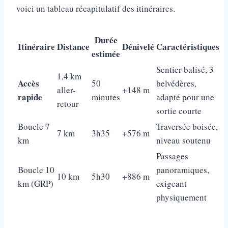
voici un tableau récapitulatif des itinéraires.
Durée
Itinéraire
Distance
Dénivelé
Caractéristiques
estimée
Sentier balisé, 3
1,4 km
Accès
50
belvédères,
aller-
+148 m
rapide
minutes
adapté pour une
retour
sortie courte
Boucle 7
Traversée boisée,
7 km
3h35
+576 m
km
niveau soutenu
Passages
Boucle 10
panoramiques,
10 km
5h30
+886 m
km (GRP)
exigeant
physiquement