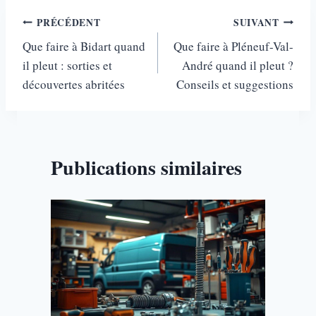
Navigation
PRÉCÉDENT
SUIVANT
Que faire à Bidart quand
Que faire à Pléneuf-Val-
de
il pleut : sorties et
André quand il pleut ?
l’article
découvertes abritées
Conseils et suggestions
Publications similaires