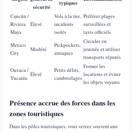
typiques
sécurité
Cancún /
Vols à la tire,
Préférer plages
Riviera
Élevé
incidents
surveillées et
Maya
isolés
taxis officiels
Circuler en
Mexico
Pickpockets,
Modéré
journée et utiliser
City
arnaques
transports réputés
Fermer les
Oaxaca /
Petits délits,
Élevé
locations et éviter
Yucatán
cambriolages
les objets voyants
Présence accrue des forces dans les
zones touristiques
Dans les pôles touristiques, vous verrez souvent une